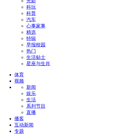
光影
科玩
科普
汽车
心事家事
精选
特辑
早报校园
热门
生活贴士
星座与生肖
体育
视频
新闻
娱乐
生活
系列节目
直播
播客
互动新闻
专题