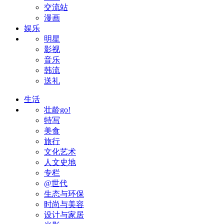
交流站
漫画
娱乐
明星
影视
音乐
韩流
送礼
生活
壮龄go!
特写
美食
旅行
文化艺术
人文史地
专栏
@世代
生态与环保
时尚与美容
设计与家居