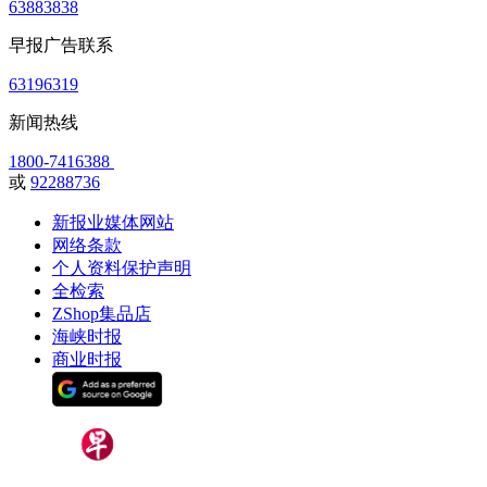
63883838
早报广告联系
63196319
新闻热线
1800-7416388
或
92288736
新报业媒体网站
网络条款
个人资料保护声明
全检索
ZShop集品店
海峡时报
商业时报