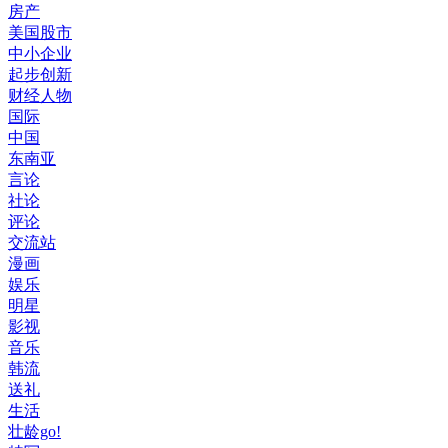
房产
美国股市
中小企业
起步创新
财经人物
国际
中国
东南亚
言论
社论
评论
交流站
漫画
娱乐
明星
影视
音乐
韩流
送礼
生活
壮龄go!