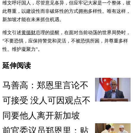
维文呼吁国人，尽管意见各异，但应牢记大家是一个整体，彼
此尊重，以建设性而非破坏性的方式拥抱多样性。唯有这样，
新加坡才能在未来抓住机遇。
维文引述
黄循财
总理的提醒，在面对当前动荡的世界局势时，
“不要恐惧，应保持警觉和灵活，不被恐惧所困，并尊重多样
性、维护凝聚力”。
延伸阅读
马善高：郑恩里言论不
可接受 没人可因观点不
同要他人离开新加坡
前官委议员郑恩里：贴