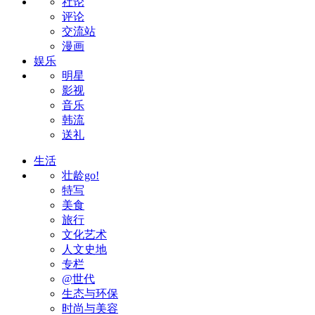
社论
评论
交流站
漫画
娱乐
明星
影视
音乐
韩流
送礼
生活
壮龄go!
特写
美食
旅行
文化艺术
人文史地
专栏
@世代
生态与环保
时尚与美容