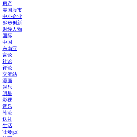
房产
美国股市
中小企业
起步创新
财经人物
国际
中国
东南亚
言论
社论
评论
交流站
漫画
娱乐
明星
影视
音乐
韩流
送礼
生活
壮龄go!