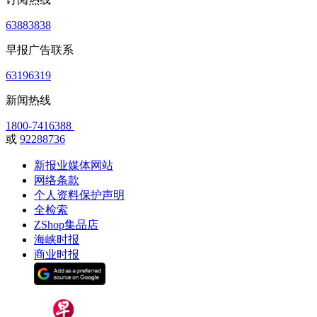
63883838
早报广告联系
63196319
新闻热线
1800-7416388
或
92288736
新报业媒体网站
网络条款
个人资料保护声明
全检索
ZShop集品店
海峡时报
商业时报