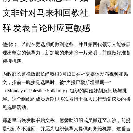
文非针对马来和回教社
群 发表言论时应更敏感
他指出，若能在竞选期间做到这些，并且第四代领导人能够展
现出坚定的领导力，新加坡的未来将一片光明，并能做好准备
迎接机遇。
内政部长兼律政部长尚穆根3月13日在社交媒体发布视频和贴
文，指前一晚接见选民时，被“声援巴勒斯坦星期一”
（Monday of Palestine Solidarity）组织的
两姐妹刻意闹场与挑
衅
。这个组织的成员近期也多次被指干扰人民行动党议员的接
见选民活动。
郑恩里当晚发脸书贴文称，愿赞助组织成员搬迁至加沙，前提
是他们永不返回，并愿为组织领导人提供商务舱机票。这番言