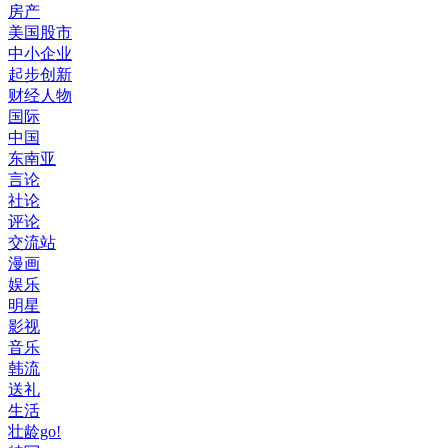
房产
美国股市
中小企业
起步创新
财经人物
国际
中国
东南亚
言论
社论
评论
交流站
漫画
娱乐
明星
影视
音乐
韩流
送礼
生活
壮龄go!