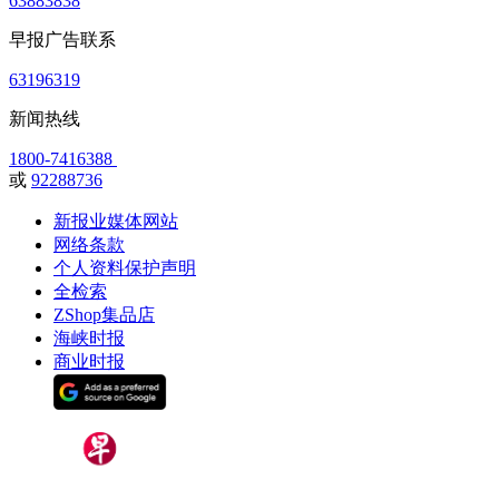
63883838
早报广告联系
63196319
新闻热线
1800-7416388
或
92288736
新报业媒体网站
网络条款
个人资料保护声明
全检索
ZShop集品店
海峡时报
商业时报