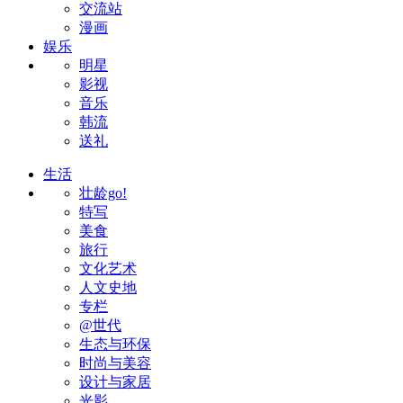
交流站
漫画
娱乐
明星
影视
音乐
韩流
送礼
生活
壮龄go!
特写
美食
旅行
文化艺术
人文史地
专栏
@世代
生态与环保
时尚与美容
设计与家居
光影