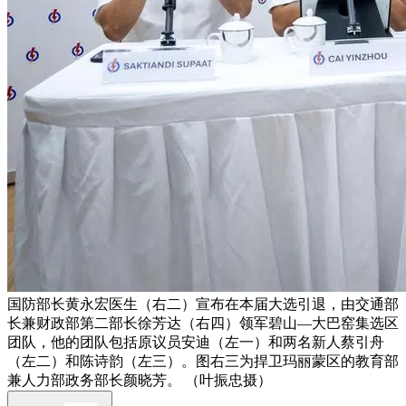
国防部长黄永宏医生（右二）宣布在本届大选引退，由交通部
长兼财政部第二部长徐芳达（右四）领军碧山—大巴窑集选区
团队，他的团队包括原议员安迪（左一）和两名新人蔡引舟
（左二）和陈诗韵（左三）。图右三为捍卫玛丽蒙区的教育部
兼人力部政务部长颜晓芳。 （叶振忠摄）