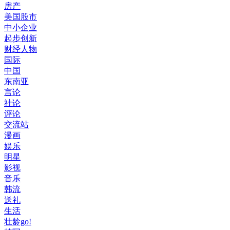
房产
美国股市
中小企业
起步创新
财经人物
国际
中国
东南亚
言论
社论
评论
交流站
漫画
娱乐
明星
影视
音乐
韩流
送礼
生活
壮龄go!