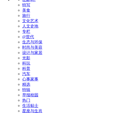
特写
美食
旅行
文化艺术
人文史地
专栏
@世代
生态与环保
时尚与美容
设计与家居
光影
科玩
科普
汽车
心事家事
精选
特辑
早报校园
热门
生活贴士
星座与生肖