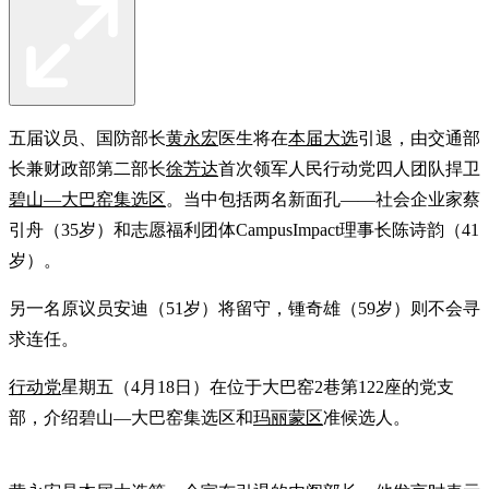
五届议员、国防部长
黄永宏
医生将在
本届大选
引退，由交通部
长兼财政部第二部长
徐芳达
首次领军人民行动党四人团队捍卫
碧山—大巴窑集选区
。当中包括两名新面孔——社会企业家蔡
引舟（35岁）和志愿福利团体CampusImpact理事长陈诗韵（41
岁）。
另一名原议员安迪（51岁）将留守，锺奇雄（59岁）则不会寻
求连任。
行动党
星期五（4月18日）在位于大巴窑2巷第122座的党支
部，介绍碧山—大巴窑集选区和
玛丽蒙区
准候选人。