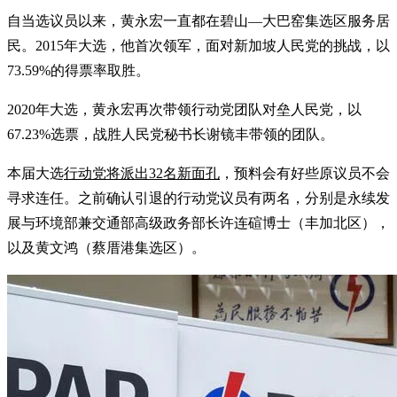
自当选议员以来，黄永宏一直都在碧山—大巴窑集选区服务居
民。2015年大选，他首次领军，面对新加坡人民党的挑战，以
73.59%的得票率取胜。
2020年大选，黄永宏再次带领行动党团队对垒人民党，以
67.23%选票，战胜人民党秘书长谢镜丰带领的团队。
本届大选
行动党将派出32名新面孔
，预料会有好些原议员不会
寻求连任。之前确认引退的行动党议员有两名，分别是永续发
展与环境部兼交通部高级政务部长许连碹博士（丰加北区），
以及黄文鸿（蔡厝港集选区）。