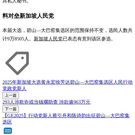
席私人秘书。
料对垒新加坡人民党
本届大选，碧山—大巴窑集选区的范围保持不变，选民人数共
计9万8505人。
新加坡人民党
已表态有意到该区参选。
2025年新加坡大选
黄永宏
徐芳达
碧山—大巴窑集选区
人民行动
党
政党新人
上一篇
293人涉欺诈或当钱骡助查 涉款逾963万元
下一篇
【GE2025】行动党新人蔡引舟和陈诗韵出征碧山—大巴窑集
选区