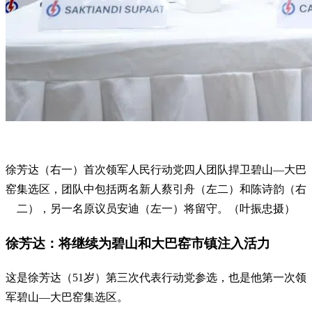
徐芳达（右一）首次领军人民行动党四人团队捍卫碧山—大巴
窑集选区，团队中包括两名新人蔡引舟（左二）和陈诗韵（右
二），另一名原议员安迪（左一）将留守。（叶振忠摄）
徐芳达：将继续为碧山和大巴窑市镇注入活力
这是徐芳达（51岁）第三次代表行动党参选，也是他第一次领
军碧山—大巴窑集选区。