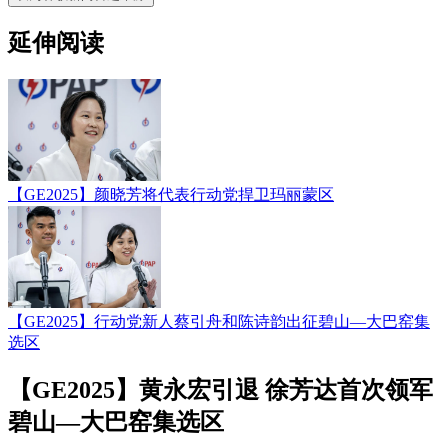
延伸阅读
【GE2025】颜晓芳将代表行动党捍卫玛丽蒙区
【GE2025】行动党新人蔡引舟和陈诗韵出征碧山—大巴窑集
选区
【GE2025】黄永宏引退 徐芳达首次领军
碧山—大巴窑集选区