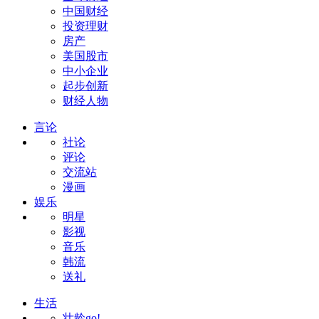
中国财经
投资理财
房产
美国股市
中小企业
起步创新
财经人物
言论
社论
评论
交流站
漫画
娱乐
明星
影视
音乐
韩流
送礼
生活
壮龄go!