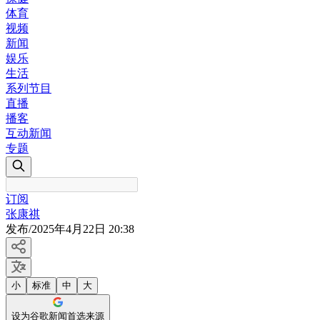
体育
视频
新闻
娱乐
生活
系列节目
直播
播客
互动新闻
专题
订阅
张康祺
发布
/
2025年4月22日 20:38
小
标准
中
大
设为谷歌新闻首选来源