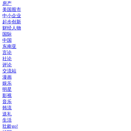
房产
美国股市
中小企业
起步创新
财经人物
国际
中国
东南亚
言论
社论
评论
交流站
漫画
娱乐
明星
影视
音乐
韩流
送礼
生活
壮龄go!