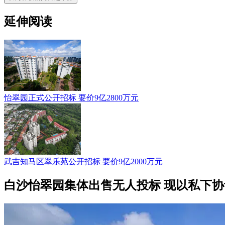
延伸阅读
怡翠园正式公开招标 要价9亿2800万元
武吉知马区翠乐苑公开招标 要价9亿2000万元
白沙怡翠园集体出售无人投标 现以私下