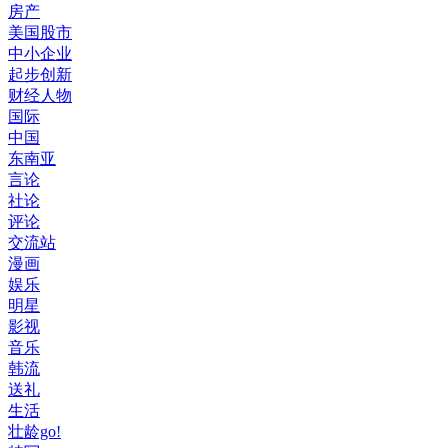
房产
美国股市
中小企业
起步创新
财经人物
国际
中国
东南亚
言论
社论
评论
交流站
漫画
娱乐
明星
影视
音乐
韩流
送礼
生活
壮龄go!