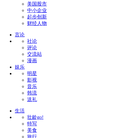
美国股市
中小企业
起步创新
财经人物
言论
社论
评论
交流站
漫画
娱乐
明星
影视
音乐
韩流
送礼
生活
壮龄go!
特写
美食
旅行