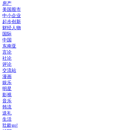
房产
美国股市
中小企业
起步创新
财经人物
国际
中国
东南亚
言论
社论
评论
交流站
漫画
娱乐
明星
影视
音乐
韩流
送礼
生活
壮龄go!