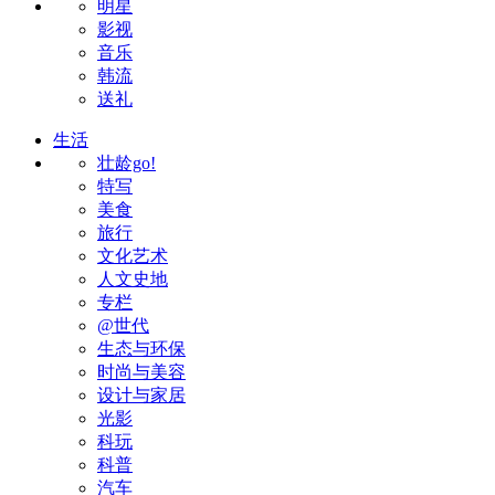
明星
影视
音乐
韩流
送礼
生活
壮龄go!
特写
美食
旅行
文化艺术
人文史地
专栏
@世代
生态与环保
时尚与美容
设计与家居
光影
科玩
科普
汽车