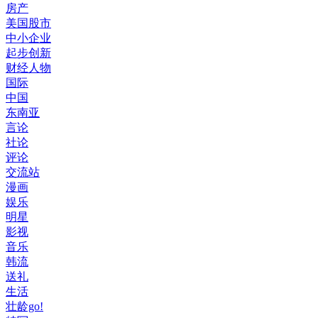
房产
美国股市
中小企业
起步创新
财经人物
国际
中国
东南亚
言论
社论
评论
交流站
漫画
娱乐
明星
影视
音乐
韩流
送礼
生活
壮龄go!