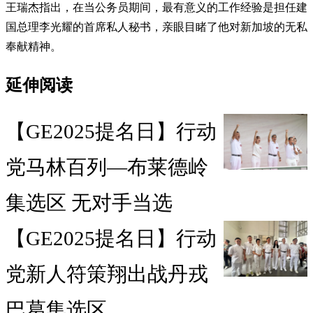
王瑞杰指出，在当公务员期间，最有意义的工作经验是担任建
国总理李光耀的首席私人秘书，亲眼目睹了他对新加坡的无私
奉献精神。
延伸阅读
【GE2025提名日】行动
党马林百列—布莱德岭
集选区 无对手当选
【GE2025提名日】行动
党新人符策翔出战丹戎
巴葛集选区