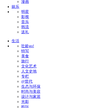
漫画
娱乐
明星
影视
音乐
韩流
送礼
生活
壮龄go!
特写
美食
旅行
文化艺术
人文史地
专栏
@世代
生态与环保
时尚与美容
设计与家居
光影
科玩