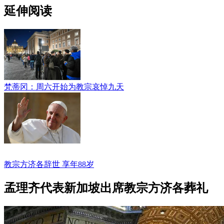
延伸阅读
梵蒂冈：周六开始为教宗哀悼九天
教宗方济各辞世 享年88岁
孟理齐代表新加坡出席教宗方济各葬礼