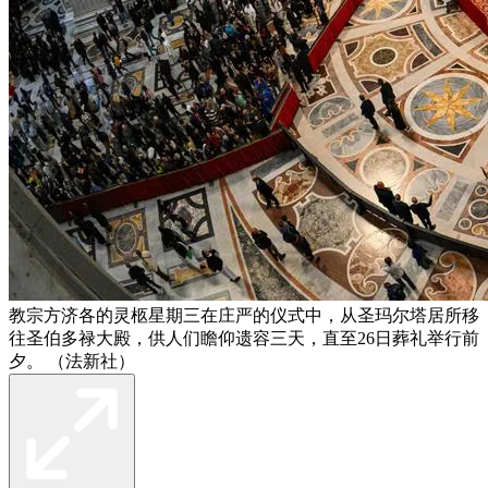
教宗方济各的灵柩星期三在庄严的仪式中，从圣玛尔塔居所移
往圣伯多禄大殿，供人们瞻仰遗容三天，直至26日葬礼举行前
夕。 （法新社）