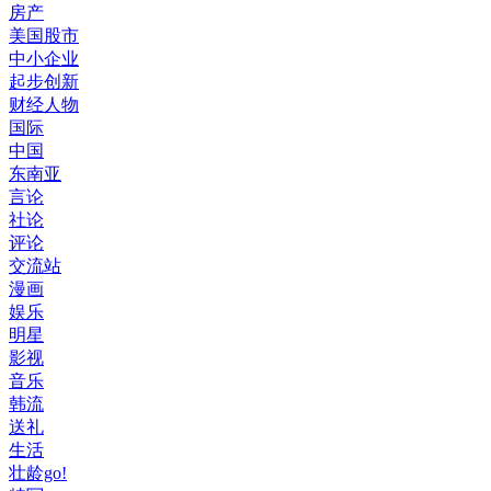
房产
美国股市
中小企业
起步创新
财经人物
国际
中国
东南亚
言论
社论
评论
交流站
漫画
娱乐
明星
影视
音乐
韩流
送礼
生活
壮龄go!