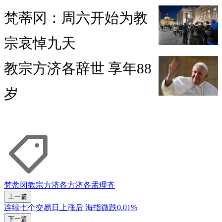
梵蒂冈：周六开始为教
宗哀悼九天
教宗方济各辞世 享年88
岁
梵蒂冈
教宗方济各
方济各
孟理齐
上一篇
连续七个交易日上涨后 海指微跌0.01%
下一篇