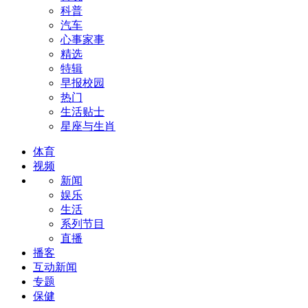
科普
汽车
心事家事
精选
特辑
早报校园
热门
生活贴士
星座与生肖
体育
视频
新闻
娱乐
生活
系列节目
直播
播客
互动新闻
专题
保健