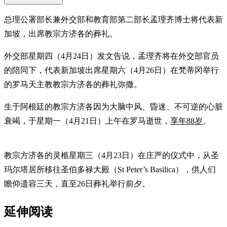
总理公署部长兼外交部和教育部第二部长孟理齐博士将代表新
加坡，出席教宗方济各的葬礼。
外交部星期四（4月24日）发文告说，孟理齐将在外交部官员
的陪同下，代表新加坡出席星期六（4月26日）在梵蒂冈举行
的罗马天主教教宗方济各的葬礼弥撒。
生于阿根廷的教宗方济各因为大脑中风、昏迷、不可逆的心脏
衰竭，于星期一（4月21日）上午在罗马逝世，
享年88岁
。
教宗方济各的灵柩星期三（4月23日）在庄严的仪式中，从圣
玛尔塔居所移往圣伯多禄大殿（St Peter’s Basilica），供人们
瞻仰遗容三天，直至26日葬礼举行前夕。
延伸阅读