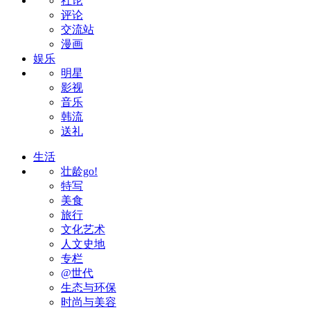
社论
评论
交流站
漫画
娱乐
明星
影视
音乐
韩流
送礼
生活
壮龄go!
特写
美食
旅行
文化艺术
人文史地
专栏
@世代
生态与环保
时尚与美容