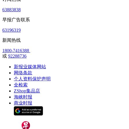
63883838
早报广告联系
63196319
新闻热线
1800-7416388
或
92288736
新报业媒体网站
网络条款
个人资料保护声明
全检索
ZShop集品店
海峡时报
商业时报