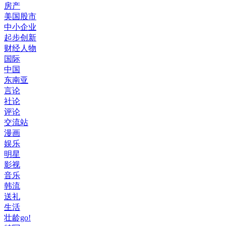
房产
美国股市
中小企业
起步创新
财经人物
国际
中国
东南亚
言论
社论
评论
交流站
漫画
娱乐
明星
影视
音乐
韩流
送礼
生活
壮龄go!