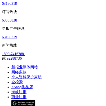
63196319
订阅热线
63883838
早报广告联系
63196319
新闻热线
1800-7416388
或
92288736
新报业媒体网站
网络条款
个人资料保护声明
全检索
ZShop集品店
海峡时报
商业时报