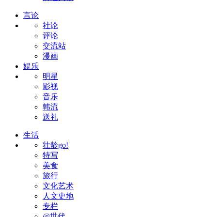
言论
社论
评论
交流站
漫画
娱乐
明星
影视
音乐
韩流
送礼
生活
壮龄go!
特写
美食
旅行
文化艺术
人文史地
专栏
@世代