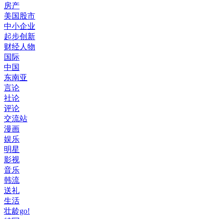
房产
美国股市
中小企业
起步创新
财经人物
国际
中国
东南亚
言论
社论
评论
交流站
漫画
娱乐
明星
影视
音乐
韩流
送礼
生活
壮龄go!