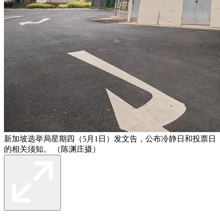
新加坡选举局星期四（5月1日）发文告，公布冷静日和投票日
的相关须知。 （陈渊庄摄）