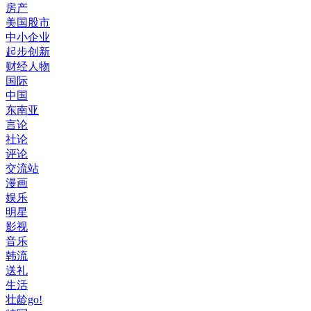
房产
美国股市
中小企业
起步创新
财经人物
国际
中国
东南亚
言论
社论
评论
交流站
漫画
娱乐
明星
影视
音乐
韩流
送礼
生活
壮龄go!