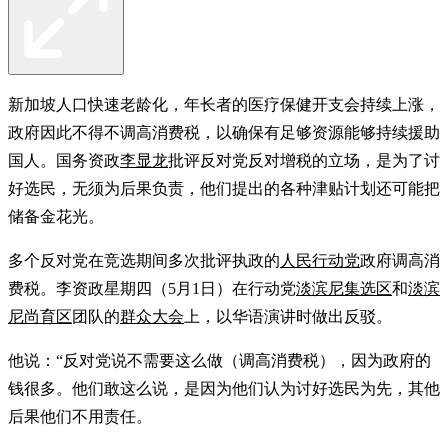
新加坡人口快速老龄化，年长者的医疗保健开支会持续上涨，
政府因此不得不调高消费税，以确保有足够资源能够持续援助
国人。国务资政
李显龙
批评反对党反对增税的立场，是为了讨
好选民，无须为后果负责，他们提出的各种津贴计划还可能把
储备金花光。
多个反对党在竞选期间多次批评执政的
人民行动党
政府调高消
费税。李资政星期四（5月1日）在行动党
淡滨尼集选区
和
淡滨
尼尚育区
团队的
群众大会
上，以华语演讲时做出反驳。
他说：“反对党说不需要这么做（调高消费税），因为政府的
钱很多。他们敢这么说，是因为他们认为讨好选民为先，其他
后果他们不用责任。