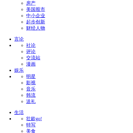
房产
美国股市
中小企业
起步创新
财经人物
言论
社论
评论
交流站
漫画
娱乐
明星
影视
音乐
韩流
送礼
生活
壮龄go!
特写
美食