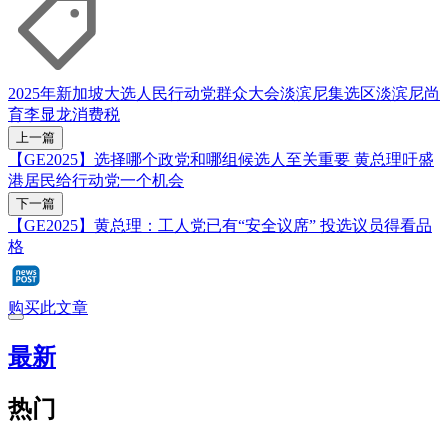
2025年新加坡大选
人民行动党
群众大会
淡滨尼集选区
淡滨尼尚
育
李显龙
消费税
上一篇
【GE2025】选择哪个政党和哪组候选人至关重要 黄总理吁盛
港居民给行动党一个机会
下一篇
【GE2025】黄总理：工人党已有“安全议席” 投选议员得看品
格
购买此文章
最新
热门