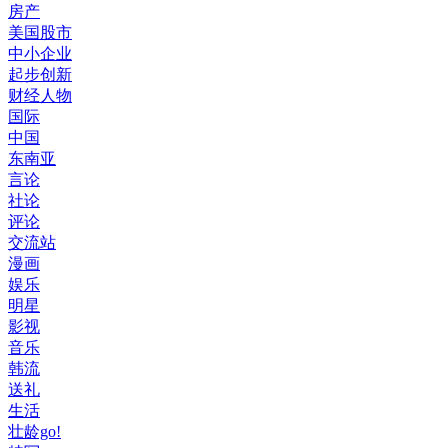
房产
美国股市
中小企业
起步创新
财经人物
国际
中国
东南亚
言论
社论
评论
交流站
漫画
娱乐
明星
影视
音乐
韩流
送礼
生活
壮龄go!