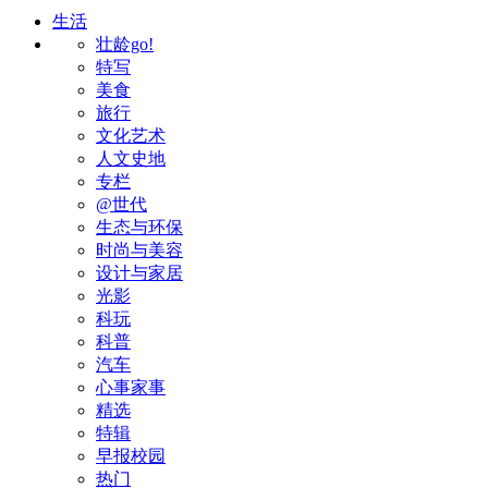
生活
壮龄go!
特写
美食
旅行
文化艺术
人文史地
专栏
@世代
生态与环保
时尚与美容
设计与家居
光影
科玩
科普
汽车
心事家事
精选
特辑
早报校园
热门