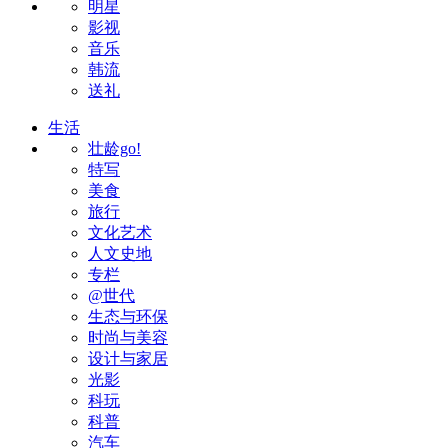
明星
影视
音乐
韩流
送礼
生活
壮龄go!
特写
美食
旅行
文化艺术
人文史地
专栏
@世代
生态与环保
时尚与美容
设计与家居
光影
科玩
科普
汽车