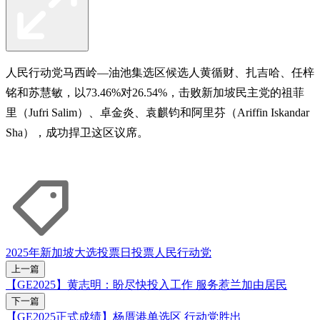
人民行动党马西岭—油池集选区候选人黄循财、扎吉哈、任梓
铭和苏慧敏，以73.46%对26.54%，击败新加坡民主党的祖菲
里（Jufri Salim）、卓金炎、袁麒钧和阿里芬（Ariffin Iskandar
Sha），成功捍卫这区议席。
2025年新加坡大选
投票日
投票
人民行动党
上一篇
【GE2025】黄志明：盼尽快投入工作 服务惹兰加由居民
下一篇
【GE2025正式成绩】杨厝港单选区 行动党胜出