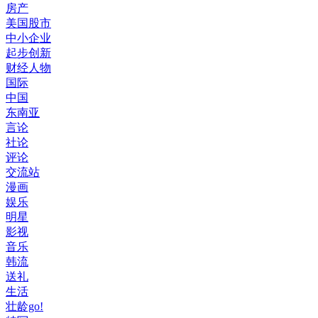
房产
美国股市
中小企业
起步创新
财经人物
国际
中国
东南亚
言论
社论
评论
交流站
漫画
娱乐
明星
影视
音乐
韩流
送礼
生活
壮龄go!