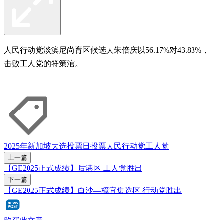
人民行动党淡滨尼尚育区候选人朱倍庆以56.17%对43.83%，
击败工人党的符策涫。
2025年新加坡大选
投票日
投票
人民行动党
工人党
上一篇
【GE2025正式成绩】后港区 工人党胜出
下一篇
【GE2025正式成绩】白沙—樟宜集选区 行动党胜出