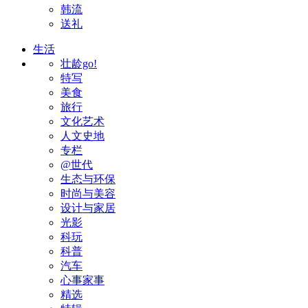
韩流
送礼
生活
壮龄go!
特写
美食
旅行
文化艺术
人文史地
专栏
@世代
生态与环保
时尚与美容
设计与家居
光影
科玩
科普
汽车
心事家事
精选