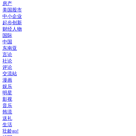
房产
美国股市
中小企业
起步创新
财经人物
国际
中国
东南亚
言论
社论
评论
交流站
漫画
娱乐
明星
影视
音乐
韩流
送礼
生活
壮龄go!