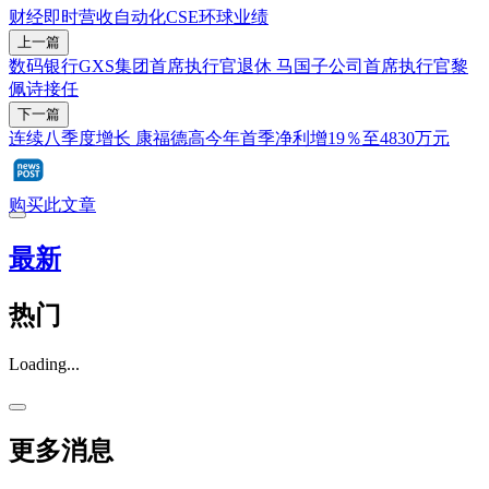
财经即时
营收
自动化
CSE环球
业绩
上一篇
数码银行GXS集团首席执行官退休 马国子公司首席执行官黎
佩诗接任
下一篇
连续八季度增长 康福德高今年首季净利增19％至4830万元
购买此文章
最新
热门
Loading...
更多消息