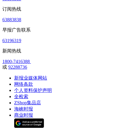
订阅热线
63883838
早报广告联系
63196319
新闻热线
1800-7416388
或
92288736
新报业媒体网站
网络条款
个人资料保护声明
全检索
ZShop集品店
海峡时报
商业时报