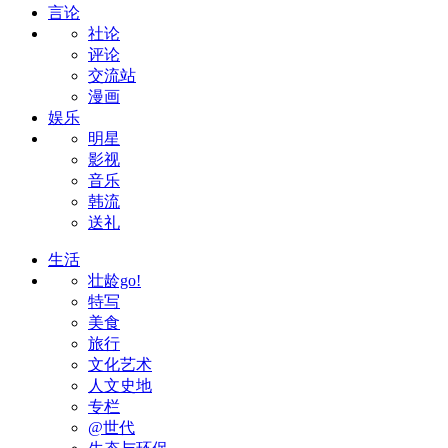
言论
社论
评论
交流站
漫画
娱乐
明星
影视
音乐
韩流
送礼
生活
壮龄go!
特写
美食
旅行
文化艺术
人文史地
专栏
@世代