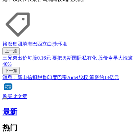
裕廊集团
填海
巴西立
白沙
环境
上一篇
三兄弟出价每股0.16元 要把奥斯国际私有化 股价今早大涨逾
40%
下一篇
消息：新电信拟脱售印度巴帝Airtel股权 筹资约13亿元
购买此文章
最新
热门