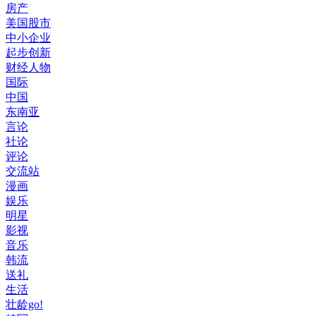
房产
美国股市
中小企业
起步创新
财经人物
国际
中国
东南亚
言论
社论
评论
交流站
漫画
娱乐
明星
影视
音乐
韩流
送礼
生活
壮龄go!