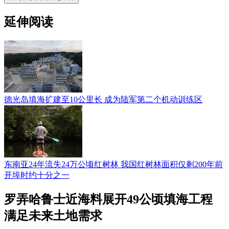
延伸阅读
德光岛填海扩建至10公里长 成为陆军第二个机动训练区
东南亚24年流失24万公顷红树林 我国红树林面积仅剩200年前
开埠时约十分之一
罗弄哈鲁士近海料展开49公顷填海工程
满足未来土地需求