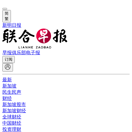
简
繁
新明日报
早报俱乐部
电子报
订阅
最新
新加坡
民生民声
财经
新加坡股市
新加坡财经
全球财经
中国财经
投资理财