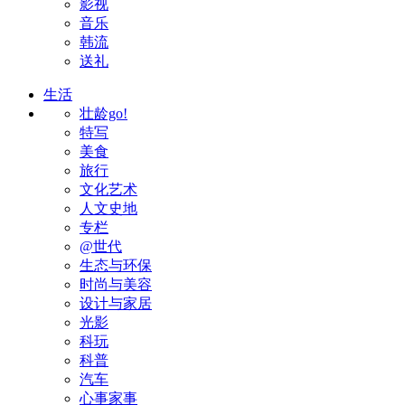
影视
音乐
韩流
送礼
生活
壮龄go!
特写
美食
旅行
文化艺术
人文史地
专栏
@世代
生态与环保
时尚与美容
设计与家居
光影
科玩
科普
汽车
心事家事