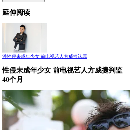
延伸阅读
涉性侵未成年少女 前电视艺人方威捷认罪
性侵未成年少女 前电视艺人方威捷判监
40个月