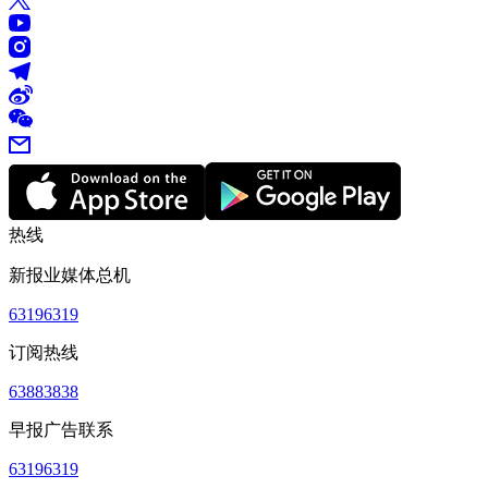
热线
新报业媒体总机
63196319
订阅热线
63883838
早报广告联系
63196319