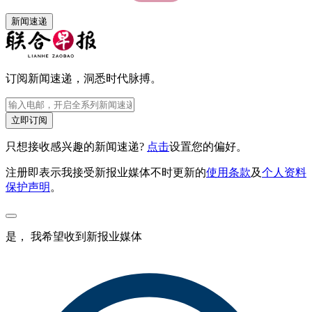
新闻速递
订阅新闻速递，洞悉时代脉搏。
立即订阅
只想接收感兴趣的新闻速递?
点击
设置您的偏好。
注册即表示我接受新报业媒体不时更新的
使用条款
及
个人资料
保护声明
。
是， 我希望收到新报业媒体