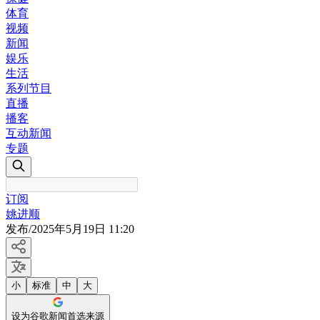
体育
视频
新闻
娱乐
生活
系列节目
直播
播客
互动新闻
专题
订阅
姚进顺
发布
/
2025年5月19日 11:20
小
标准
中
大
设为谷歌新闻首选来源