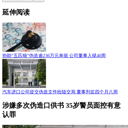
延伸阅读
协助“五匹狼”伪造逾236万元单据 公司董事入狱40周
汽车进口公司提交伪造文件给陆交局 董事判监四个月八周
涉嫌多次伪造口供书 35岁警员面控有意
认罪