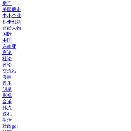
房产
美国股市
中小企业
起步创新
财经人物
国际
中国
东南亚
言论
社论
评论
交流站
漫画
娱乐
明星
影视
音乐
韩流
送礼
生活
壮龄go!