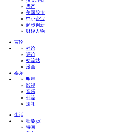
投资理财
房产
美国股市
中小企业
起步创新
财经人物
言论
社论
评论
交流站
漫画
娱乐
明星
影视
音乐
韩流
送礼
生活
壮龄go!
特写