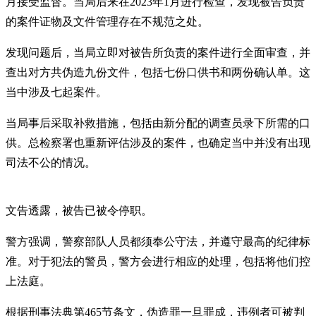
月接受监督。当局后来在2023年1月进行检查，发现被告负责
的案件证物及文件管理存在不规范之处。
发现问题后，当局立即对被告所负责的案件进行全面审查，并
查出对方共伪造九份文件，包括七份口供书和两份确认单。这
当中涉及七起案件。
当局事后采取补救措施，包括由新分配的调查员录下所需的口
供。总检察署也重新评估涉及的案件，也确定当中并没有出现
司法不公的情况。
文告透露，被告已被令停职。
警方强调，警察部队人员都须奉公守法，并遵守最高的纪律标
准。对于犯法的警员，警方会进行相应的处理，包括将他们控
上法庭。
根据刑事法典第465节条文，伪造罪一旦罪成，违例者可被判