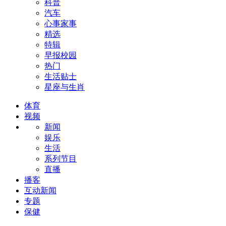
科普
汽车
心事家事
精选
特辑
早报校园
热门
生活贴士
星座与生肖
体育
视频
新闻
娱乐
生活
系列节目
直播
播客
互动新闻
专题
保健