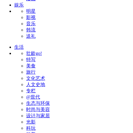
娱乐
明星
影视
音乐
韩流
送礼
生活
壮龄go!
特写
美食
旅行
文化艺术
人文史地
专栏
@世代
生态与环保
时尚与美容
设计与家居
光影
科玩