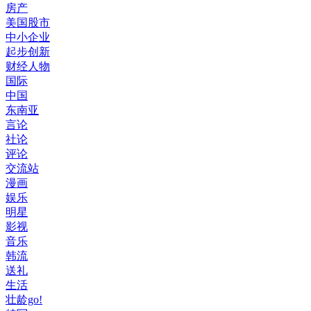
房产
美国股市
中小企业
起步创新
财经人物
国际
中国
东南亚
言论
社论
评论
交流站
漫画
娱乐
明星
影视
音乐
韩流
送礼
生活
壮龄go!