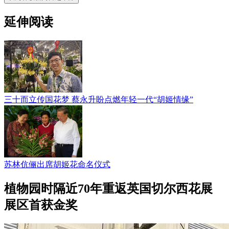
延伸阅读
三十而立传国花梦 蔡永升盼点燃年轻一代“胡姬情缘”
苏林伉俪出席胡姬花命名仪式
植物园时隔近70年重返英国切尔西花展
展区首获金奖