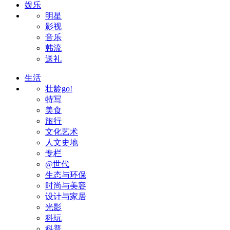
娱乐
明星
影视
音乐
韩流
送礼
生活
壮龄go!
特写
美食
旅行
文化艺术
人文史地
专栏
@世代
生态与环保
时尚与美容
设计与家居
光影
科玩
科普