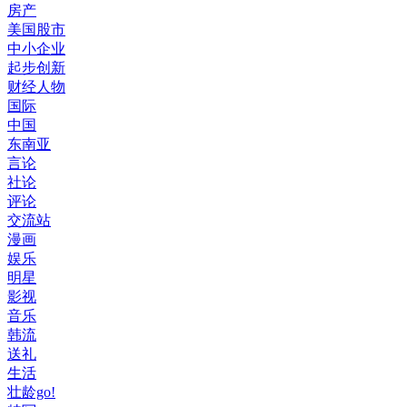
房产
美国股市
中小企业
起步创新
财经人物
国际
中国
东南亚
言论
社论
评论
交流站
漫画
娱乐
明星
影视
音乐
韩流
送礼
生活
壮龄go!