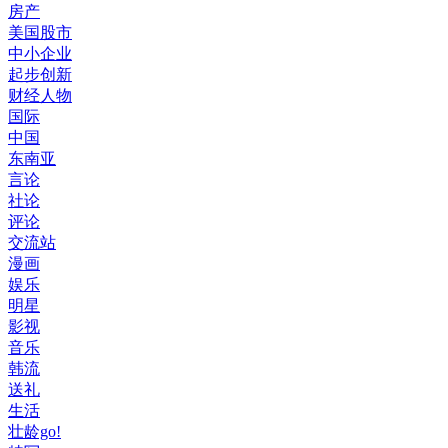
房产
美国股市
中小企业
起步创新
财经人物
国际
中国
东南亚
言论
社论
评论
交流站
漫画
娱乐
明星
影视
音乐
韩流
送礼
生活
壮龄go!