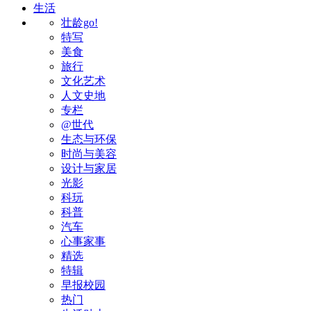
生活
壮龄go!
特写
美食
旅行
文化艺术
人文史地
专栏
@世代
生态与环保
时尚与美容
设计与家居
光影
科玩
科普
汽车
心事家事
精选
特辑
早报校园
热门