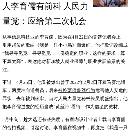
人李育儒有前科 人民力
量党：应给第二次机会
从事信息科技业的李育儒，因为在4月22日的竞选记者会上，
引用赵传的歌曲《我是一只小小鸟》而爆红。他把歌词改编成
“我寻寻觅觅，寻寻觅觅，一份稳定的职业，这样的要求，算
不算太高”，表达他对新加坡人就业保障与职业发展前景的关
注。
不过，4月25日，他又被爆出曾于2022年2月2日开着马赛地轿
车，两度冲向送餐员，后来
被控两项鲁莽行为
危害他人安危的
罪状，去年被判坐牢。当时人民力量党秘书长吴明盛指出，他
把李育儒过去的经历当成“黄丝带”看待，作为借鉴的教材。
5月中旬，趁大选还有些热度，有室内设计业者上载与李育儒
的合拍视频，引起讨论。李育儒在视频中，再度把《我是一只