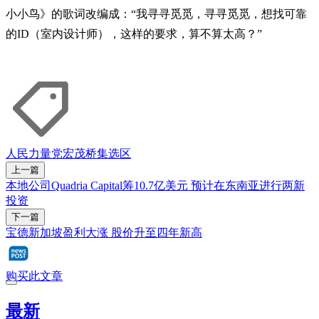
小小鸟》的歌词改编成：“我寻寻觅觅，寻寻觅觅，想找可靠
的ID（室内设计师），这样的要求，算不算太高？”
人民力量党
宏茂桥集选区
上一篇
本地公司Quadria Capital筹10.7亿美元 预计在东南亚进行两新
投资
下一篇
宝德新加坡盈利大涨 股价升至四年新高
购买此文章
最新