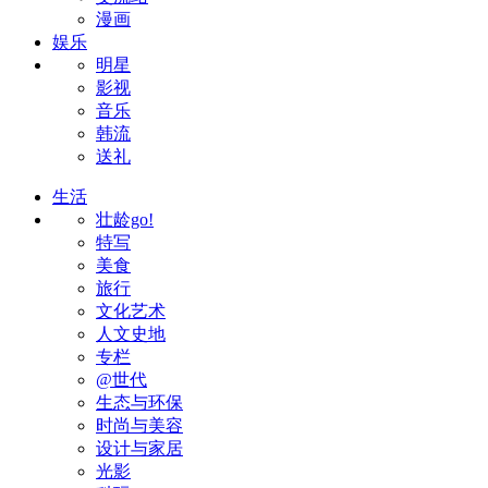
漫画
娱乐
明星
影视
音乐
韩流
送礼
生活
壮龄go!
特写
美食
旅行
文化艺术
人文史地
专栏
@世代
生态与环保
时尚与美容
设计与家居
光影