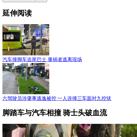
延伸阅读
汽车撞脚车追尾巴士 肇祸者逃离现场
六驾驶员涉肇事逃逸被控 一人连撞三车面对九控状
脚踏车与汽车相撞 骑士头破血流