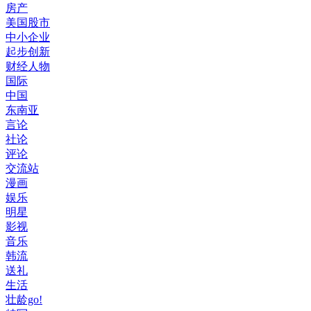
房产
美国股市
中小企业
起步创新
财经人物
国际
中国
东南亚
言论
社论
评论
交流站
漫画
娱乐
明星
影视
音乐
韩流
送礼
生活
壮龄go!