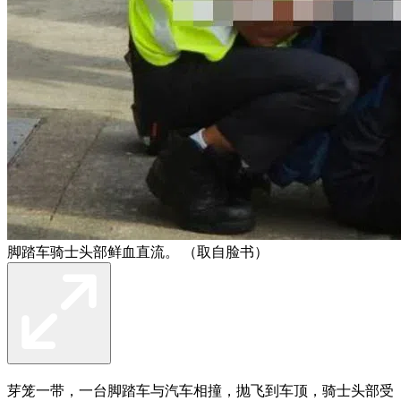
脚踏车骑士头部鲜血直流。 （取自脸书）
芽笼一带，一台脚踏车与汽车相撞，抛飞到车顶，骑士头部受