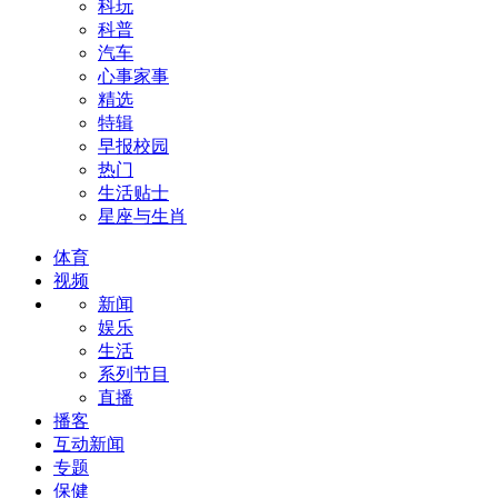
科玩
科普
汽车
心事家事
精选
特辑
早报校园
热门
生活贴士
星座与生肖
体育
视频
新闻
娱乐
生活
系列节目
直播
播客
互动新闻
专题
保健