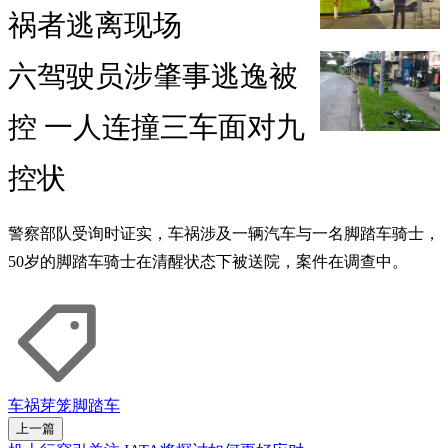
祸者逃离现场
六驾驶员涉肇事逃逸被
控 一人连撞三车面对九
控状
警察部队受询时证实，车祸涉及一辆汽车与一名脚踏车骑士，
50岁的脚踏车骑士在清醒状态下被送院，案件在调查中。
车祸
芽笼
脚踏车
上一篇