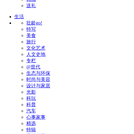
送礼
生活
壮龄go!
特写
美食
旅行
文化艺术
人文史地
专栏
@世代
生态与环保
时尚与美容
设计与家居
光影
科玩
科普
汽车
心事家事
精选
特辑