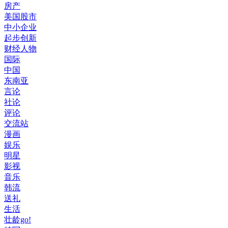
房产
美国股市
中小企业
起步创新
财经人物
国际
中国
东南亚
言论
社论
评论
交流站
漫画
娱乐
明星
影视
音乐
韩流
送礼
生活
壮龄go!