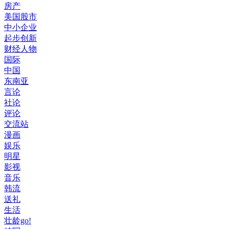
房产
美国股市
中小企业
起步创新
财经人物
国际
中国
东南亚
言论
社论
评论
交流站
漫画
娱乐
明星
影视
音乐
韩流
送礼
生活
壮龄go!