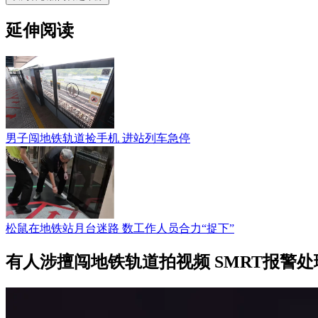
延伸阅读
男子闯地铁轨道捡手机 进站列车急停
松鼠在地铁站月台迷路 数工作人员合力“捉下”
有人涉擅闯地铁轨道拍视频 SMRT报警处