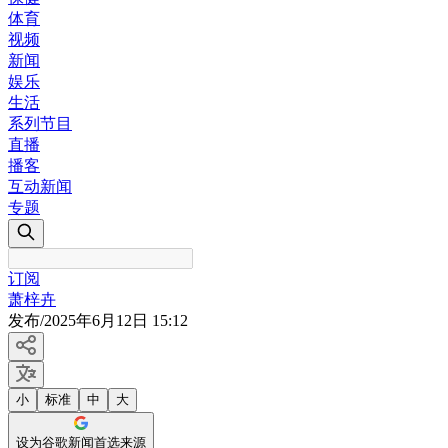
体育
视频
新闻
娱乐
生活
系列节目
直播
播客
互动新闻
专题
订阅
萧梓卉
发布
/
2025年6月12日 15:12
小
标准
中
大
设为谷歌新闻首选来源