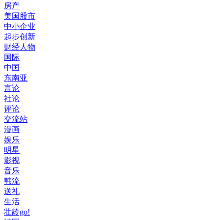
房产
美国股市
中小企业
起步创新
财经人物
国际
中国
东南亚
言论
社论
评论
交流站
漫画
娱乐
明星
影视
音乐
韩流
送礼
生活
壮龄go!