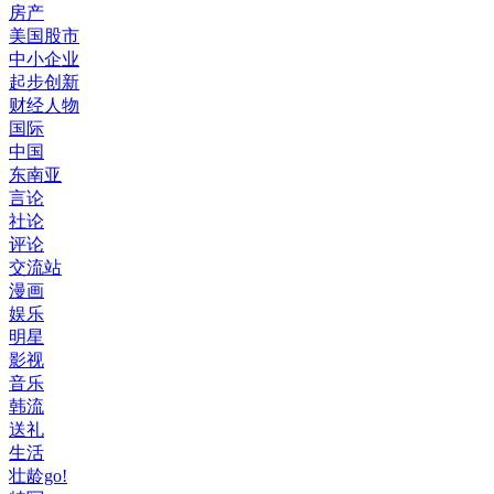
房产
美国股市
中小企业
起步创新
财经人物
国际
中国
东南亚
言论
社论
评论
交流站
漫画
娱乐
明星
影视
音乐
韩流
送礼
生活
壮龄go!