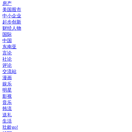
房产
美国股市
中小企业
起步创新
财经人物
国际
中国
东南亚
言论
社论
评论
交流站
漫画
娱乐
明星
影视
音乐
韩流
送礼
生活
壮龄go!