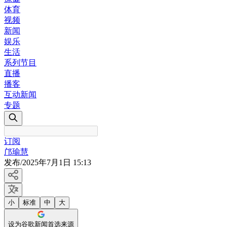
体育
视频
新闻
娱乐
生活
系列节目
直播
播客
互动新闻
专题
订阅
邝瑜慧
发布
/
2025年7月1日 15:13
小
标准
中
大
设为谷歌新闻首选来源