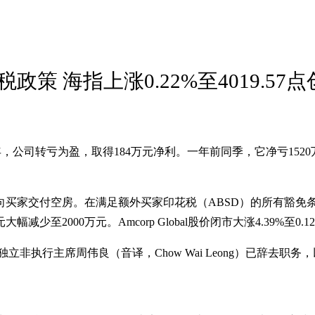
 海指上涨0.22%至4019.57
025财年，公司转亏为盈，取得184万元净利。一年前同季，它净亏152
竣工，并向买家交付空房。在满足额外买家印花税（ABSD）的所有豁
至2000万元。Amcorp Global股价闭市大涨4.39%至0.1
，非独立非执行主席周伟良（音译，Chow Wai Leong）已