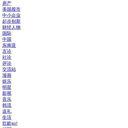
房产
美国股市
中小企业
起步创新
财经人物
国际
中国
东南亚
言论
社论
评论
交流站
漫画
娱乐
明星
影视
音乐
韩流
送礼
生活
壮龄go!