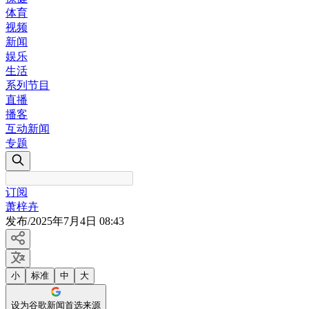
体育
视频
新闻
娱乐
生活
系列节目
直播
播客
互动新闻
专题
订阅
萧梓卉
发布
/
2025年7月4日 08:43
小
标准
中
大
设为谷歌新闻首选来源