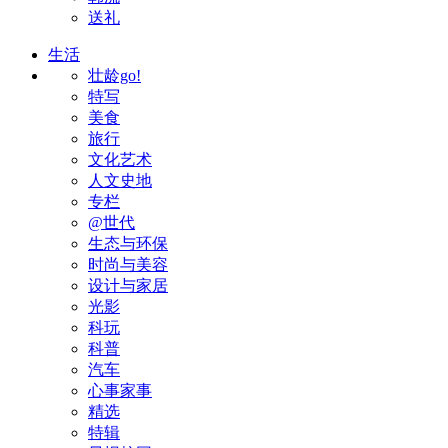
送礼
生活
壮龄go!
特写
美食
旅行
文化艺术
人文史地
专栏
@世代
生态与环保
时尚与美容
设计与家居
光影
科玩
科普
汽车
心事家事
精选
特辑