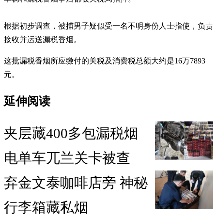
根据初步调查，被捕男子疑似受一名不明身份人士指使，负责
接收并运送漏税香烟。
这批漏税香烟所应缴付的关税及消费税总额大约是16万7893
元。
延伸阅读
夹层藏400多包漏税烟
电单车兀兰关卡被查
弃金文泰咖啡店旁 神秘
行李箱藏私烟