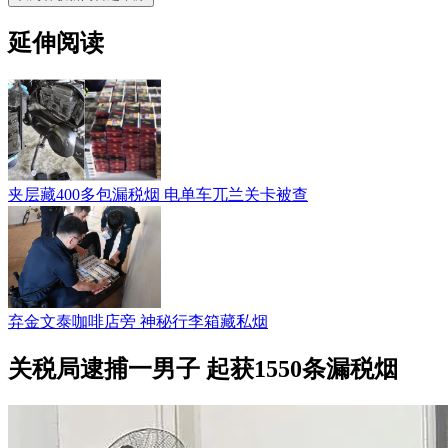
延伸阅读
夹层藏400多包漏税烟 电单车兀兰关卡被查
弃金文泰咖啡店旁 神秘行李箱藏私烟
关税局逮捕一男子 起获1550条漏税烟