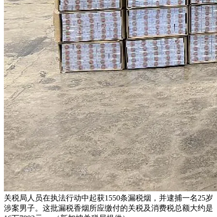
关税局人员在执法行动中起获1550条漏税烟，并逮捕一名25岁
涉案男子。这批漏税香烟所应缴付的关税及消费税总额大约是