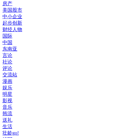
房产
美国股市
中小企业
起步创新
财经人物
国际
中国
东南亚
言论
社论
评论
交流站
漫画
娱乐
明星
影视
音乐
韩流
送礼
生活
壮龄go!