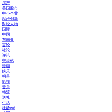
房产
美国股市
中小企业
起步创新
财经人物
国际
中国
东南亚
言论
社论
评论
交流站
漫画
娱乐
明星
影视
音乐
韩流
送礼
生活
壮龄go!