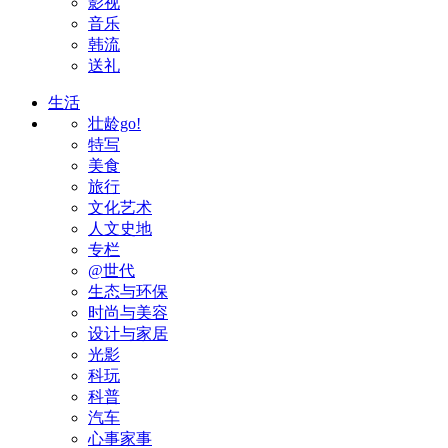
影视
音乐
韩流
送礼
生活
壮龄go!
特写
美食
旅行
文化艺术
人文史地
专栏
@世代
生态与环保
时尚与美容
设计与家居
光影
科玩
科普
汽车
心事家事