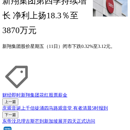
新翔集团第四季持续增
长 净利上扬18.3％至
3870万元
新翔集团股价星期五（11日）闭市下跌0.32%至3.12元。
财经即时
新翔集团
花红
股票
薪金
上一篇
庆观音诞上千信徒涌四马路观音堂 有者清晨5时报到
下一篇
东帝汶总理古斯芒到新加坡展开四天正式访问