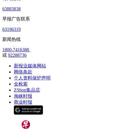
63883838
早报广告联系
63196319
新闻热线
1800-7416388
或
92288736
新报业媒体网站
网络条款
个人资料保护声明
全检索
ZShop集品店
海峡时报
商业时报