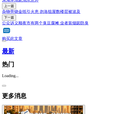
东海岸
溺毙
溺水
意外
上一篇
杂物旁烧金纸引火患 勿洛组屋数楼层被波及
下一篇
公众诉义顺夜市有两个臭豆腐摊 业者装烟囱防臭
购买此文章
最新
热门
Loading...
更多消息