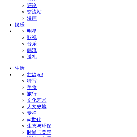
评论
交流站
漫画
娱乐
明星
影视
音乐
韩流
送礼
生活
壮龄go!
特写
美食
旅行
文化艺术
人文史地
专栏
@世代
生态与环保
时尚与美容