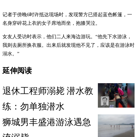
记者于傍晚6时许抵达现场时，发现警方已搭起蓝色帐篷，一
名身穿碎花上衣的女子席地而坐，抱膝哭泣。
女友人受访时表示，他们二人来海边游玩。“他先下水游泳，
我则去厕所换衣服。出来后就发现他不见了，应该是在游泳时
溺水。”
延伸阅读
退休工程师溺毙 潜水教
练：勿单独潜水
狮城男丰盛港游泳遇急