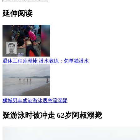
延伸阅读
退休工程师溺毙 潜水教练：勿单独潜水
狮城男丰盛港游泳遇急流溺毙
疑游泳时被冲走 62岁阿叔溺毙