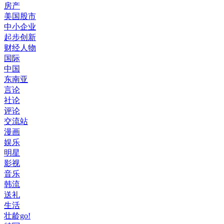
房产
美国股市
中小企业
起步创新
财经人物
国际
中国
东南亚
言论
社论
评论
交流站
漫画
娱乐
明星
影视
音乐
韩流
送礼
生活
壮龄go!