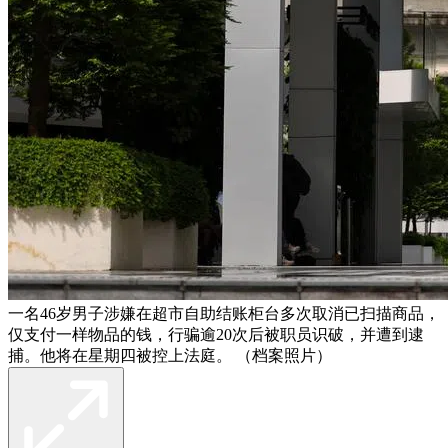
一名46岁男子涉嫌在超市自助结账柜台多次取消已扫描商品，
仅支付一样物品的钱，行骗逾20次后被职员识破，并遭到逮
捕。他将在星期四被控上法庭。 （档案照片）