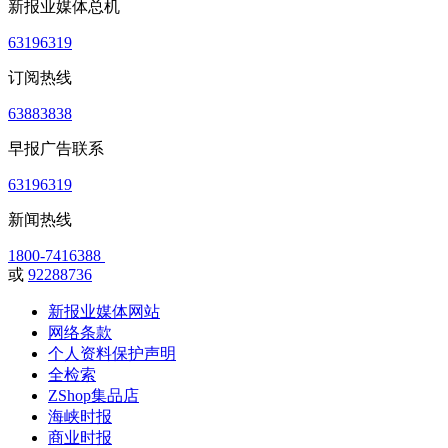
新报业媒体总机
63196319
订阅热线
63883838
早报广告联系
63196319
新闻热线
1800-7416388
或
92288736
新报业媒体网站
网络条款
个人资料保护声明
全检索
ZShop集品店
海峡时报
商业时报