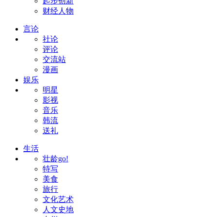
起步创新
财经人物
言论
社论
评论
交流站
漫画
娱乐
明星
影视
音乐
韩流
送礼
生活
壮龄go!
特写
美食
旅行
文化艺术
人文史地