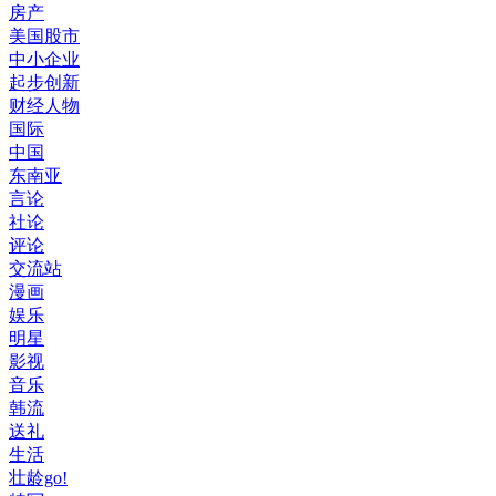
房产
美国股市
中小企业
起步创新
财经人物
国际
中国
东南亚
言论
社论
评论
交流站
漫画
娱乐
明星
影视
音乐
韩流
送礼
生活
壮龄go!