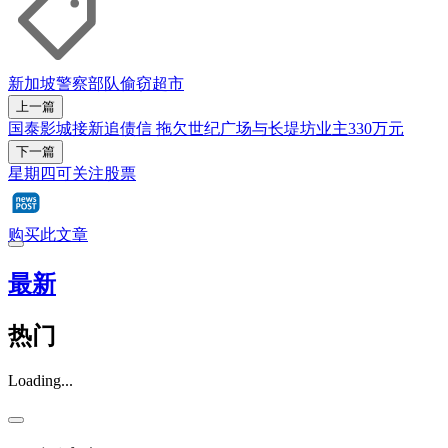
新加坡警察部队
偷窃
超市
上一篇
国泰影城接新追债信 拖欠世纪广场与长堤坊业主330万元
下一篇
星期四可关注股票
购买此文章
最新
热门
Loading...