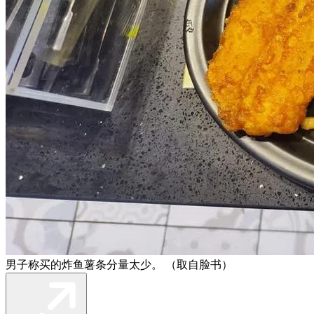
男子称买的炸鱼薯条分量太少。 （取自脸书）