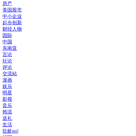
房产
美国股市
中小企业
起步创新
财经人物
国际
中国
东南亚
言论
社论
评论
交流站
漫画
娱乐
明星
影视
音乐
韩流
送礼
生活
壮龄go!