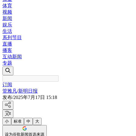
体育
视频
新闻
娱乐
生活
系列节目
直播
播客
互动新闻
专题
订阅
管雅凡
/
新明日报
发布
/
2025年7月17日 15:18
小
标准
中
大
设为谷歌新闻首选来源