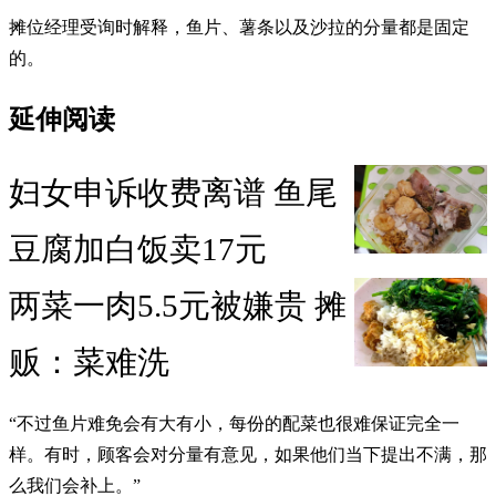
摊位经理受询时解释，鱼片、薯条以及沙拉的分量都是固定
的。
延伸阅读
妇女申诉收费离谱 鱼尾
豆腐加白饭卖17元
两菜一肉5.5元被嫌贵 摊
贩：菜难洗
“不过鱼片难免会有大有小，每份的配菜也很难保证完全一
样。有时，顾客会对分量有意见，如果他们当下提出不满，那
么我们会补上。”