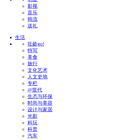
影视
音乐
韩流
送礼
生活
壮龄go!
特写
美食
旅行
文化艺术
人文史地
专栏
@世代
生态与环保
时尚与美容
设计与家居
光影
科玩
科普
汽车