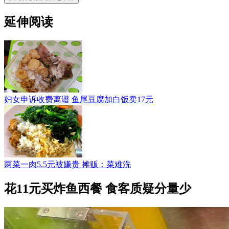
延伸阅读
妇女申诉收费离谱 鱼尾豆腐加白饭卖17元
两菜一肉5.5元被嫌贵 摊贩：菜难洗
花11元买炸鱼西餐 食客质疑分量少