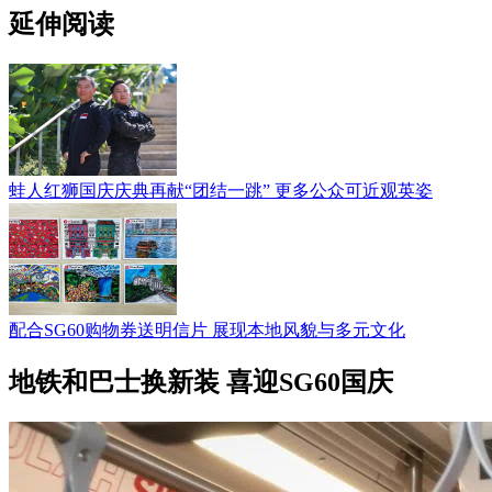
延伸阅读
蛙人红狮国庆庆典再献“团结一跳” 更多公众可近观英姿
配合SG60购物券送明信片 展现本地风貌与多元文化
地铁和巴士换新装 喜迎SG60国庆