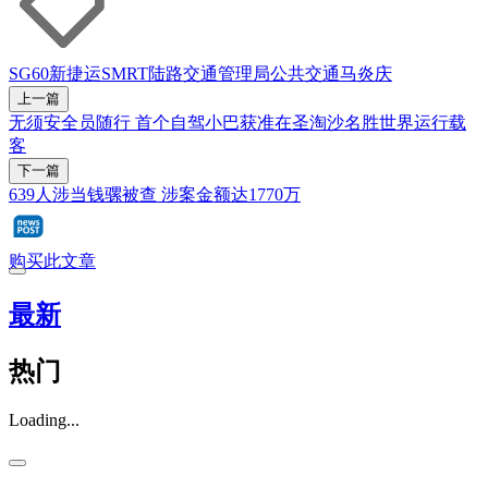
SG60
新捷运
SMRT
陆路交通管理局
公共交通
马炎庆
上一篇
无须安全员随行 首个自驾小巴获准在圣淘沙名胜世界运行载
客
下一篇
639人涉当钱骡被查 涉案金额达1770万
购买此文章
最新
热门
Loading...