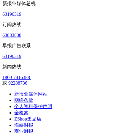
新报业媒体总机
63196319
订阅热线
63883838
早报广告联系
63196319
新闻热线
1800-7416388
或
92288736
新报业媒体网站
网络条款
个人资料保护声明
全检索
ZShop集品店
海峡时报
商业时报