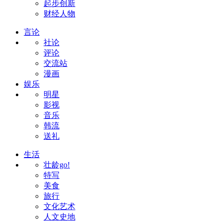
起步创新
财经人物
言论
社论
评论
交流站
漫画
娱乐
明星
影视
音乐
韩流
送礼
生活
壮龄go!
特写
美食
旅行
文化艺术
人文史地