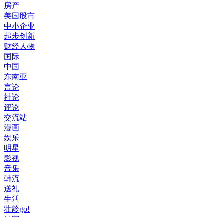
房产
美国股市
中小企业
起步创新
财经人物
国际
中国
东南亚
言论
社论
评论
交流站
漫画
娱乐
明星
影视
音乐
韩流
送礼
生活
壮龄go!