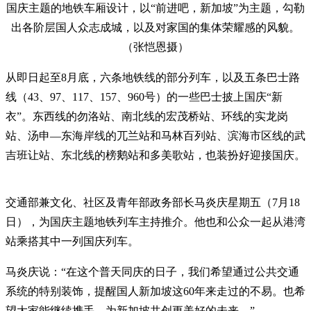
国庆主题的地铁车厢设计，以“前进吧，新加坡”为主题，勾勒
出各阶层国人众志成城，以及对家国的集体荣耀感的风貌。
（张恺恩摄）
从即日起至8月底，六条地铁线的部分列车，以及五条巴士路
线（43、97、117、157、960号）的一些巴士披上国庆“新
衣”。东西线的勿洛站、南北线的宏茂桥站、环线的实龙岗
站、汤申—东海岸线的兀兰站和马林百列站、滨海市区线的武
吉班让站、东北线的榜鹅站和多美歌站，也装扮好迎接国庆。
交通部兼文化、社区及青年部政务部长马炎庆星期五（7月18
日），为国庆主题地铁列车主持推介。他也和公众一起从港湾
站乘搭其中一列国庆列车。
马炎庆说：“在这个普天同庆的日子，我们希望通过公共交通
系统的特别装饰，提醒国人新加坡这60年来走过的不易。也希
望大家能继续携手，为新加坡共创更美好的未来。”