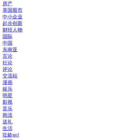
房产
美国股市
中小企业
起步创新
财经人物
国际
中国
东南亚
言论
社论
评论
交流站
漫画
娱乐
明星
影视
音乐
韩流
送礼
生活
壮龄go!