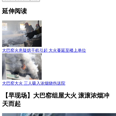
延伸阅读
大巴窑火患疑烘干机引起 大火蔓延至楼上单位
大巴窑大火 三人吸入浓烟烧伤送院
【早现场】大巴窑组屋大火 滚滚浓烟冲
天而起