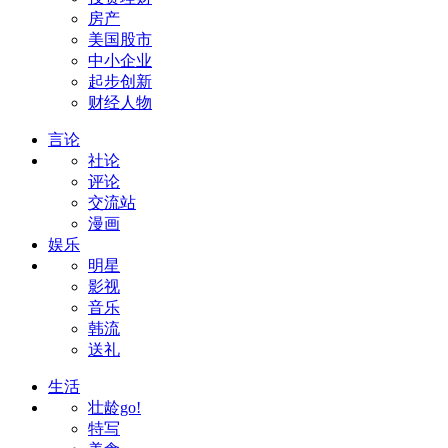
房产
美国股市
中小企业
起步创新
财经人物
言论
社论
评论
交流站
漫画
娱乐
明星
影视
音乐
韩流
送礼
生活
壮龄go!
特写