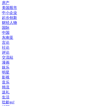
房产
美国股市
中小企业
起步创新
财经人物
国际
中国
东南亚
言论
社论
评论
交流站
漫画
娱乐
明星
影视
音乐
韩流
送礼
生活
壮龄go!