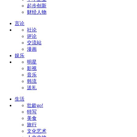
起步创新
财经人物
言论
社论
评论
交流站
漫画
娱乐
明星
影视
音乐
韩流
送礼
生活
壮龄go!
特写
美食
旅行
文化艺术