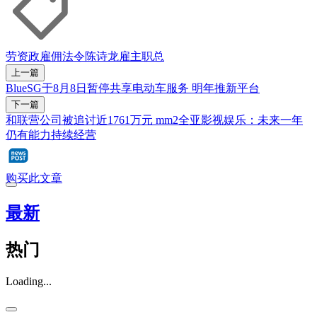
劳资政
雇佣法令
陈诗龙
雇主
职总
上一篇
BlueSG于8月8日暂停共享电动车服务 明年推新平台
下一篇
和联营公司被追讨近1761万元 mm2全亚影视娱乐：未来一年
仍有能力持续经营
购买此文章
最新
热门
Loading...