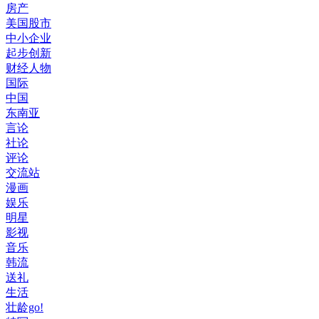
房产
美国股市
中小企业
起步创新
财经人物
国际
中国
东南亚
言论
社论
评论
交流站
漫画
娱乐
明星
影视
音乐
韩流
送礼
生活
壮龄go!