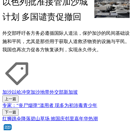
以色列批准接管加沙城
计划 多国谴责促撤回
外交部呼吁各方务必遵循国际人道法，保护加沙的民间基础设
施和平民，尤其是那些用于获取人道救济物资的设施与平民。
我国也再次力促各方恢复谈判，实现永久停火。
加沙
以哈冲突
加沙地带
外交部
新加坡
上一篇
专家：“丧尸烟弹”滥用者 现多为初涉毒青少年
下一篇
红狮跳伞降落碧山草场 掀国庆邻里嘉年华热潮