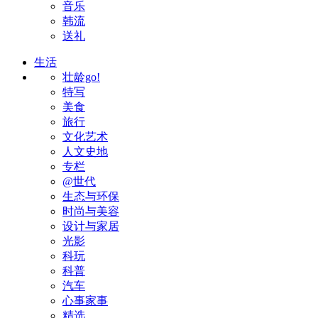
音乐
韩流
送礼
生活
壮龄go!
特写
美食
旅行
文化艺术
人文史地
专栏
@世代
生态与环保
时尚与美容
设计与家居
光影
科玩
科普
汽车
心事家事
精选