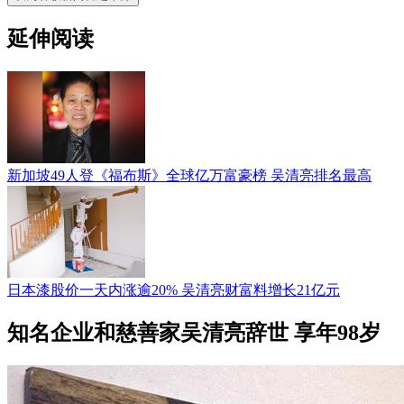
延伸阅读
新加坡49人登《福布斯》全球亿万富豪榜 吴清亮排名最高
日本漆股价一天内涨逾20% 吴清亮财富料增长21亿元
知名企业和慈善家吴清亮辞世 享年98岁