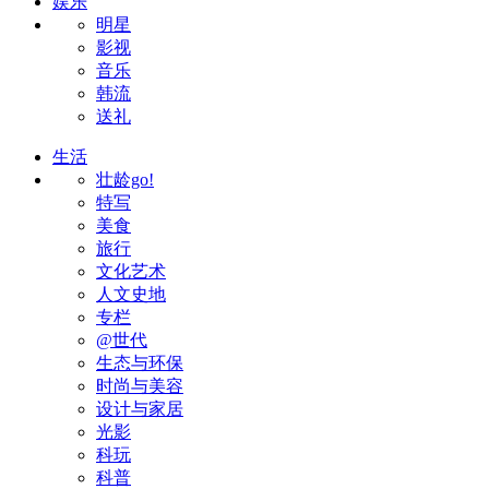
娱乐
明星
影视
音乐
韩流
送礼
生活
壮龄go!
特写
美食
旅行
文化艺术
人文史地
专栏
@世代
生态与环保
时尚与美容
设计与家居
光影
科玩
科普