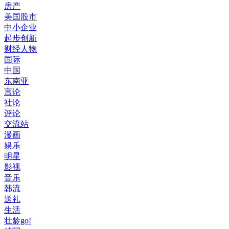
房产
美国股市
中小企业
起步创新
财经人物
国际
中国
东南亚
言论
社论
评论
交流站
漫画
娱乐
明星
影视
音乐
韩流
送礼
生活
壮龄go!