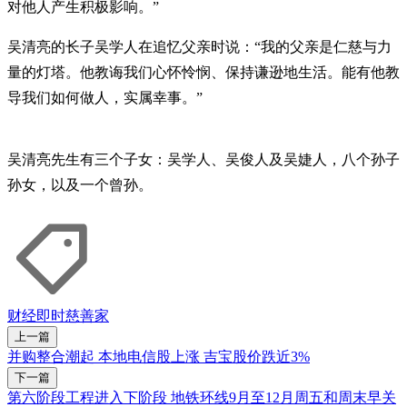
对他人产生积极影响。”
吴清亮的长子吴学人在追忆父亲时说：“我的父亲是仁慈与力
量的灯塔。他教诲我们心怀怜悯、保持谦逊地生活。能有他教
导我们如何做人，实属幸事。”
吴清亮先生有三个子女：吴学人、吴俊人及吴婕人，八个孙子
孙女，以及一个曾孙。
财经即时
慈善家
上一篇
并购整合潮起 本地电信股上涨 吉宝股价跌近3%
下一篇
第六阶段工程进入下阶段 地铁环线9月至12月周五和周末早关