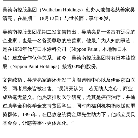
吴德南控股集团（Wuthelam Holdings）创办人兼知名慈善家吴
清亮，在星期二（8月12日）与世长辞，享年98岁。
吴德南控股集团星期二发文告指出，吴清亮是一名富有远见的
企业家，也是一名备受尊敬的慈善家。他最广为人知的事迹，
是在1950年代与日本涂料公司（Nippon Paint，本地称日本
漆）建立合作伙伴关系。如今，吴德南控股集团持有日本漆控
股（Nippon Paint Holdings）接近60%的股份。
文告续指，吴清亮家族还开发了亮阁购物中心以及伊丽莎白医
院，两者后来皆被出售。“吴清亮认为，若无助人之心，商业
成功毫无意义。他热衷推动医学研究，尤其是癌症治疗，并通
过助学金和奖学金支持贫困学生，同时向福利机构捐款援助弱
势群体。1995年，在已故总统黄金辉先生助力下，他成立吴氏
基金会，让慈善事业更体系化。”