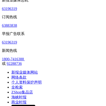
新报业媒体总机
63196319
订阅热线
63883838
早报广告联系
63196319
新闻热线
1800-7416388
或
92288736
新报业媒体网站
网络条款
个人资料保护声明
全检索
ZShop集品店
海峡时报
商业时报