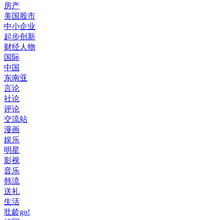
房产
美国股市
中小企业
起步创新
财经人物
国际
中国
东南亚
言论
社论
评论
交流站
漫画
娱乐
明星
影视
音乐
韩流
送礼
生活
壮龄go!