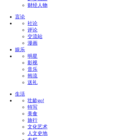
财经人物
言论
社论
评论
交流站
漫画
娱乐
明星
影视
音乐
韩流
送礼
生活
壮龄go!
特写
美食
旅行
文化艺术
人文史地
专栏