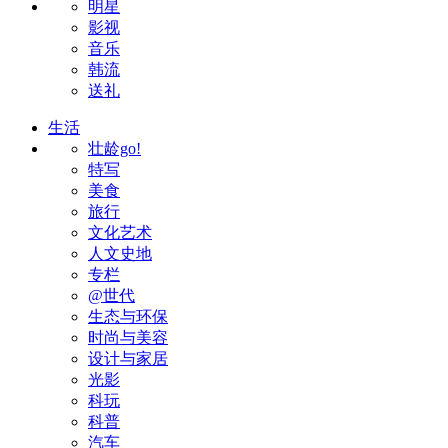
明星
影视
音乐
韩流
送礼
生活
壮龄go!
特写
美食
旅行
文化艺术
人文史地
专栏
@世代
生态与环保
时尚与美容
设计与家居
光影
科玩
科普
汽车