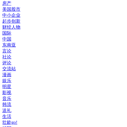
房产
美国股市
中小企业
起步创新
财经人物
国际
中国
东南亚
言论
社论
评论
交流站
漫画
娱乐
明星
影视
音乐
韩流
送礼
生活
壮龄go!