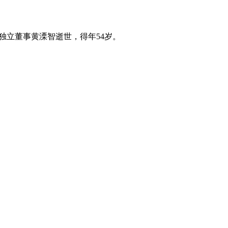
席兼独立董事黄溧智逝世，得年54岁。