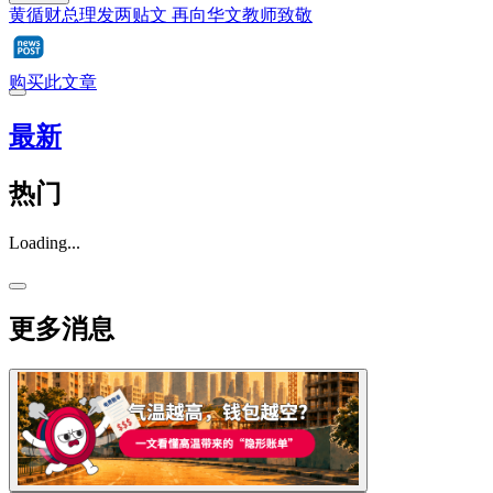
黄循财总理发两贴文 再向华文教师致敬
购买此文章
最新
热门
Loading...
更多消息