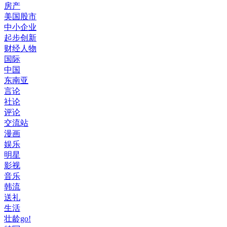
房产
美国股市
中小企业
起步创新
财经人物
国际
中国
东南亚
言论
社论
评论
交流站
漫画
娱乐
明星
影视
音乐
韩流
送礼
生活
壮龄go!