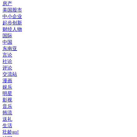
房产
美国股市
中小企业
起步创新
财经人物
国际
中国
东南亚
言论
社论
评论
交流站
漫画
娱乐
明星
影视
音乐
韩流
送礼
生活
壮龄go!