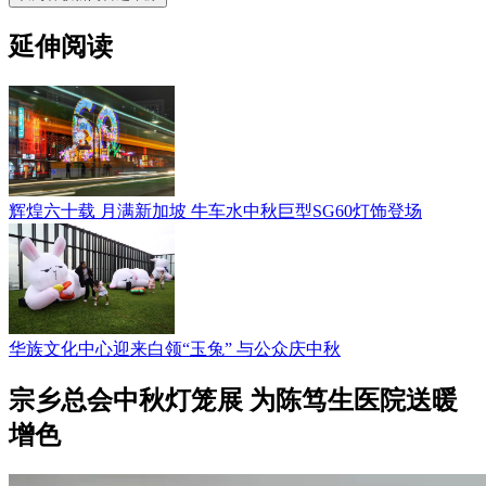
延伸阅读
辉煌六十载 月满新加坡 牛车水中秋巨型SG60灯饰登场
华族文化中心迎来白领“玉兔” 与公众庆中秋
宗乡总会中秋灯笼展 为陈笃生医院送暖
增色