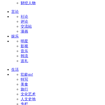
财经人物
言论
社论
评论
交流站
漫画
娱乐
明星
影视
音乐
韩流
送礼
生活
壮龄go!
特写
美食
旅行
文化艺术
人文史地
专栏