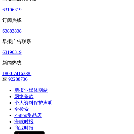
63196319
订阅热线
63883838
早报广告联系
63196319
新闻热线
1800-7416388
或
92288736
新报业媒体网站
网络条款
个人资料保护声明
全检索
ZShop集品店
海峡时报
商业时报