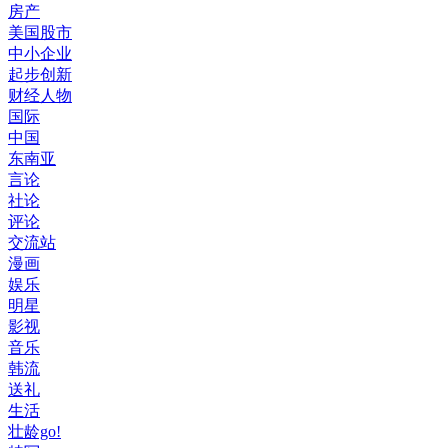
房产
美国股市
中小企业
起步创新
财经人物
国际
中国
东南亚
言论
社论
评论
交流站
漫画
娱乐
明星
影视
音乐
韩流
送礼
生活
壮龄go!