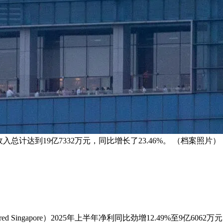
半年非利息收入总计达到19亿7332万元，同比增长了23.46%。 （档案照片）
d Singapore）2025年上半年净利同比劲增12.49%至9亿606