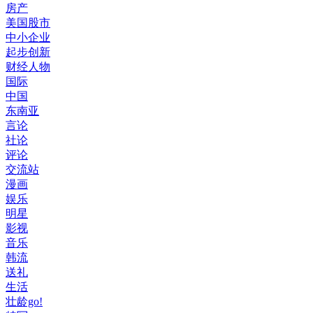
房产
美国股市
中小企业
起步创新
财经人物
国际
中国
东南亚
言论
社论
评论
交流站
漫画
娱乐
明星
影视
音乐
韩流
送礼
生活
壮龄go!