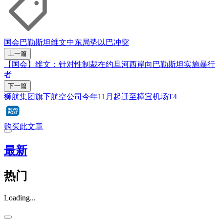
国会
巴勒斯坦
维文
中东局势
以巴冲突
上一篇
【国会】维文：针对性制裁在约旦河西岸向巴勒斯坦实施暴行
者
下一篇
狮航集团旗下航空公司今年11月起迁至樟宜机场T4
购买此文章
最新
热门
Loading...