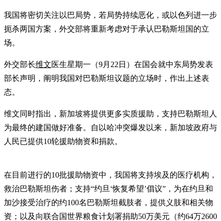
我国将密切关注以巴局势，若局势持续恶化，或以色列进一步
扼杀两国方案，外交部将重新考虑对于承认巴勒斯坦国的立
场。
外交部长
维文
医生星期一（9月22日）在国会就中东局势发表
部长声明，阐明我国对巴勒斯坦议题的立场时，作出上述表
态。
维文同时指出，新加坡将提供更多实质援助，支持巴勒斯坦人
为最终的建国做好准备。自以哈冲突爆发以来，新加坡政府与
人民已提供10轮援助物资和捐款。
在目前进行的10批援助物资中，我国将支持埃及的医疗机构，
救治巴勒斯坦伤者；支持“约旦‘恢复希望’倡议”，为在约旦和
加沙接受治疗的约100名巴勒斯坦截肢者，提供义肢和相关物
资；以及向联合国世界粮食计划署捐助50万美元（约64万2600