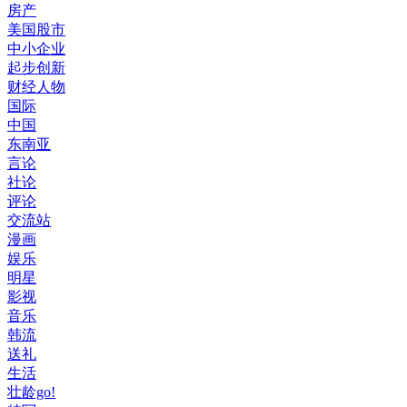
房产
美国股市
中小企业
起步创新
财经人物
国际
中国
东南亚
言论
社论
评论
交流站
漫画
娱乐
明星
影视
音乐
韩流
送礼
生活
壮龄go!