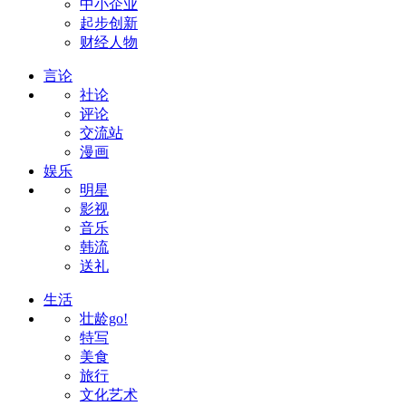
中小企业
起步创新
财经人物
言论
社论
评论
交流站
漫画
娱乐
明星
影视
音乐
韩流
送礼
生活
壮龄go!
特写
美食
旅行
文化艺术