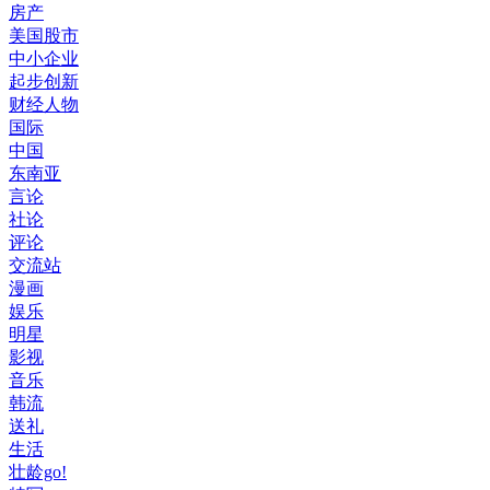
房产
美国股市
中小企业
起步创新
财经人物
国际
中国
东南亚
言论
社论
评论
交流站
漫画
娱乐
明星
影视
音乐
韩流
送礼
生活
壮龄go!