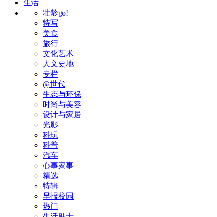
生活
壮龄go!
特写
美食
旅行
文化艺术
人文史地
专栏
@世代
生态与环保
时尚与美容
设计与家居
光影
科玩
科普
汽车
心事家事
精选
特辑
早报校园
热门
生活贴士