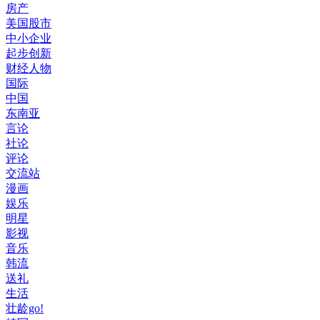
房产
美国股市
中小企业
起步创新
财经人物
国际
中国
东南亚
言论
社论
评论
交流站
漫画
娱乐
明星
影视
音乐
韩流
送礼
生活
壮龄go!