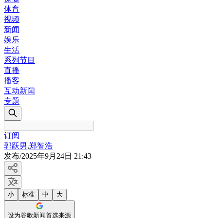
体育
视频
新闻
娱乐
生活
系列节目
直播
播客
互动新闻
专题
订阅
郭跃男
,
郑智浩
发布
/
2025年9月24日 21:43
小
标准
中
大
设为谷歌新闻首选来源