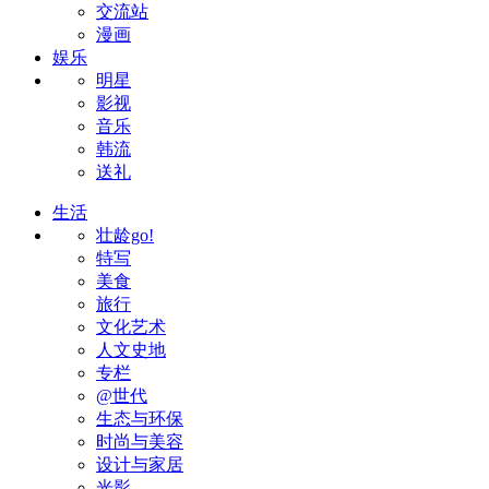
交流站
漫画
娱乐
明星
影视
音乐
韩流
送礼
生活
壮龄go!
特写
美食
旅行
文化艺术
人文史地
专栏
@世代
生态与环保
时尚与美容
设计与家居
光影