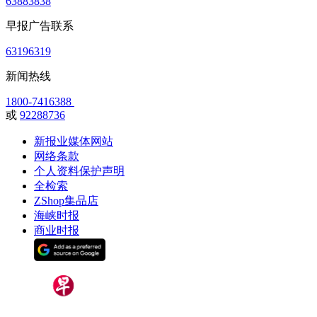
63883838
早报广告联系
63196319
新闻热线
1800-7416388
或
92288736
新报业媒体网站
网络条款
个人资料保护声明
全检索
ZShop集品店
海峡时报
商业时报