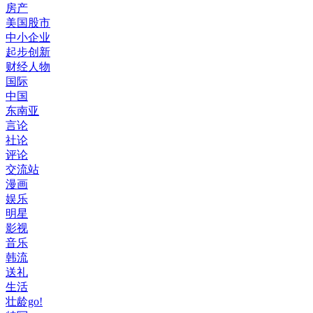
房产
美国股市
中小企业
起步创新
财经人物
国际
中国
东南亚
言论
社论
评论
交流站
漫画
娱乐
明星
影视
音乐
韩流
送礼
生活
壮龄go!